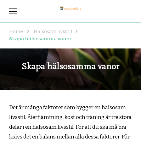
varautanfara.se
Hälsosam livsstil – här hittar du de
bästa tipsen!
Home
Hälsosam livsstil
Skapa hälsosamma vanor
Skapa hälsosamma vanor
Det är många faktorer som bygger en hälsosam
livsstil. Återhämtning, kost och träning är tre stora
delar i en hälsosam livsstil. För att du ska må bra
krävs det en balans mellan alla dessa faktorer. För