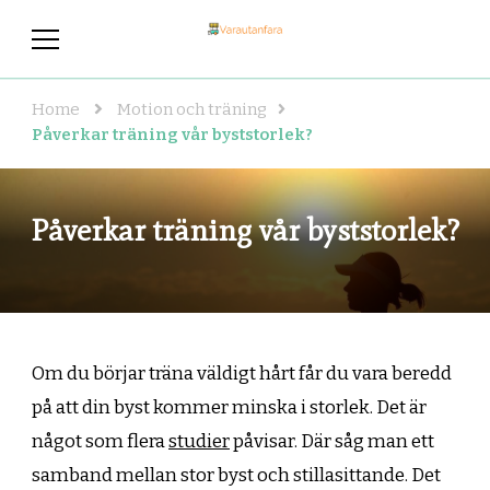
varautanfara.se
Hälsosam livsstil – här hittar du de
bästa tipsen!
Home
Motion och träning
Påverkar träning vår byststorlek?
Påverkar träning vår byststorlek?
Om du börjar träna väldigt hårt får du vara beredd
på att din byst kommer minska i storlek. Det är
något som flera
studier
påvisar. Där såg man ett
samband mellan stor byst och stillasittande. Det