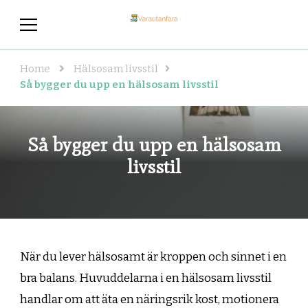
varautanfara.se
Hälsosam livsstil – här hittar du de
bästa tipsen!
Home
Hälsosam livsstil
Så bygger du upp en hälsosam livsstil
Så bygger du upp en hälsosam
livsstil
När du lever hälsosamt är kroppen och sinnet i en
bra balans. Huvuddelarna i en hälsosam livsstil
handlar om att äta en näringsrik kost, motionera