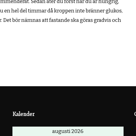
 rekommenderat. Sedan äter du först när du är hungrig,
 du en hel del timmar då kroppen inte bränner glukos,
ar. Det bör nämnas att fastande ska göras gradvis och
Kalender
augusti 2026