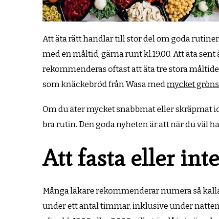
Att äta rätt handlar till stor del om goda rutin
med en måltid, gärna runt kl.19.00. Att äta sen
rekommenderas oftast att äta tre stora måltide
som knäckebröd från Wasa med
mycket gröns
Om du äter mycket snabbmat eller skräpmat idag, 
bra rutin. Den goda nyheten är att när du väl h
Att fasta eller int
Många läkare rekommenderar numera så kallad i
under ett antal timmar, inklusive under natten nä