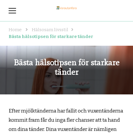
varautanfara.se
Hälsosam livsstil – här hittar du de
bästa tipsen!
Home
Hälsosam livsstil
Bästa hälsotipsen för starkare tänder
Bästa hälsotipsen för starkare
tänder
Efter mjölktänderna har fallit och vuxentänderna
kommit fram får du inga fler chanser att ta hand
om dina tänder. Dina vuxentänder är nämligen