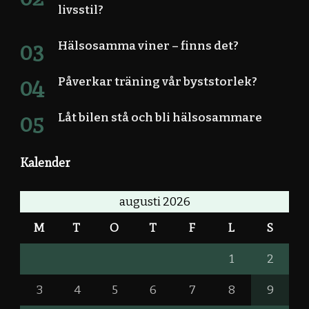
livsstil?
Hälsosamma viner – finns det?
Påverkar träning vår byststorlek?
Låt bilen stå och bli hälsosammare
Kalender
augusti 2026
M
T
O
T
F
L
S
1
2
3
4
5
6
7
8
9